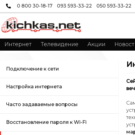
0 800 30-18-17
093 593-33-22
050 593-33-22
Интернет
Телевидение
Акции
Новост
Ин
Подключение к сети
Се
Настройка интернета
ве
Са
Часто задаваемые вопросы
уст
те
Восстановление пароля к Wi-Fi
ус
ма