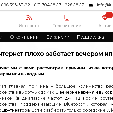
096 593-33-22
061 704-18-17
228-18-17
info@ki
2
Интернет
Телевидение
Акции
и
О компании
Вакансии
Поддержка
тернет плохо работает вечером и
йчас мы с вами рассмотрим причины, из-за кото
черам или выходным.
мая главная причина – большое количество ра
ройств в высотных домах. В
вечернее время и выхо
хникой (в диапазоне частот
2.4 ГГц
кроме роутер
тройства, поддерживающие Bluetooth), которая
ршрутизатора
. Если разбирать только соседские Wi-