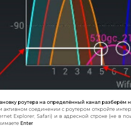
ановку роутера на определённый канал разберём на 
 активном соединении с роутером откройте интернет
ernet Explorer; Safari) и в адресной строке (не в 
жимаете
Enter