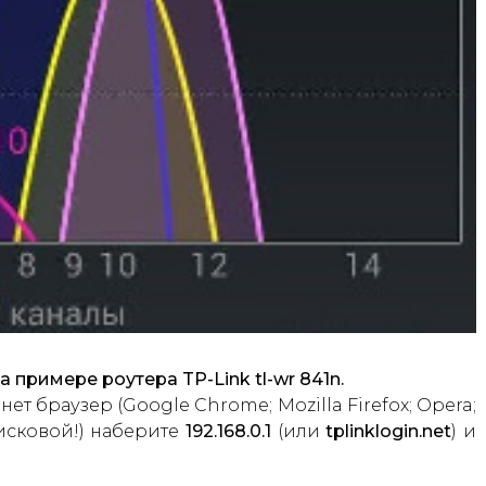
примере роутера TP-Link tl-wr 841n.
 браузер (Google Chrome; Mozilla Firefox; Opera;
поисковой!) наберите
192.168.0.1
(или
tplinklogin.net
) и