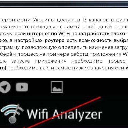
 территории Украины доступны 13 каналов в диап
томатически определяют самый свободный кана
этому,
если интернет по Wi-Fi начал работать плохо 
же, в настройках роутера есть возможность выбра
ограмму, позволяющую определить наименее загру
зберём процесс на примере работы приложения
Wi
сле запуска приложения необходимо прове
Bm]
необходимо найти самые низкие значения оси
W