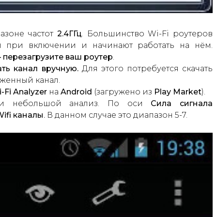
азоне частот
2.4ГГц
. Большинство Wi-Fi роутеров
л при включении и начинают работать на нём.
– перезагрузите ваш роутер
.
ть канал вручную.
Для этого потребуется скачать
женный канал.
-Fi Analyzer
на
Android
(загружено из
Play Market
).
сти небольшой анализ. По оси
Сила сигнала
ifi каналы
.
В данном случае это диапазон 5-7.