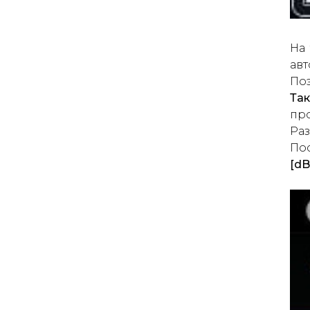
На
ав
По
Так
пр
Ра
По
[d