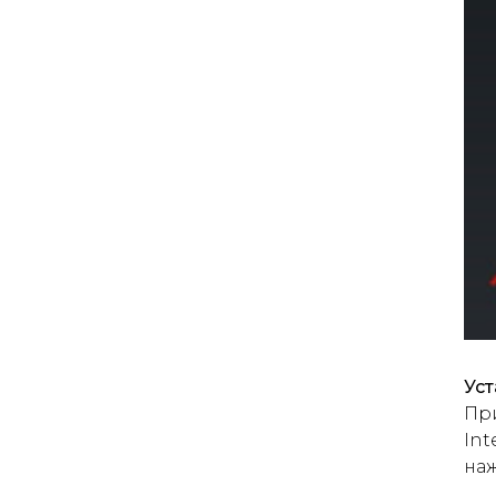
Уст
При
Int
на