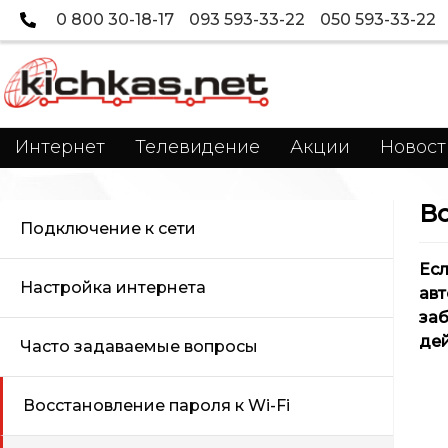
0 800 30-18-17
093 593-33-22
050 593-33-22
Интернет
Телевидение
Акции
Новост
Во
Подключение к сети
Ес
Настройка интернета
авт
заб
дей
Часто задаваемые вопросы
Восстановление пароля к Wi-Fi