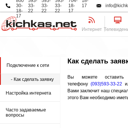
800
593-
593-
593-
704-
18-
30-
33-
33-
33-
18-
17
info@kichk
18-
22
22
22
17
17
Интернет
Телевиден
Как сделать заяв
Подключение к сети
Вы можете оставить
Как сделать заявку
телефону
(093)593-33-22
и
Вами заключит наш специал
Настройка интернета
этого Вам необходимо иметь
Часто задаваемые
вопросы