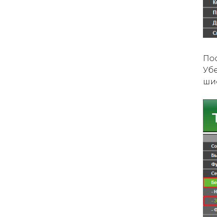
По
Убе
ши