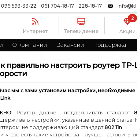
096 593-33-22
061 704-18-17
228-18-17
info@ki
2
Интернет
Телевидение
Акции
и
О компании
Вакансии
Поддержка
к правильно настроить роутер TP-
корости
час мы с вами установим настройки, необходимые 
Link.
ЖНО!
Роутер должен поддерживать стандарт
8
держивать настройки, указанные в данной статье. 
аптером, не поддерживающий стандарт
802.11n
.
и у вас есть такие устройства – лучше настроить