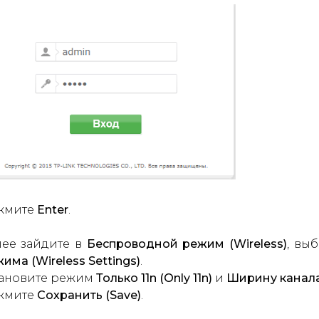
жмите
Enter
.
лее зайдите в
Беспроводной режим (Wireless)
, вы
има (Wireless Settings)
.
тановите режим
Только 11n (Only 11n)
и
Ширину канала 
жмите
Сохранить (Save)
.