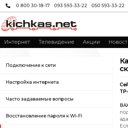
0 800 30-18-17
093 593-33-22
050 593-33-22
Интернет
Телевидение
Акции
Новост
Ка
Подключение к сети
с
Настройка интернета
Сей
TP-
Часто задаваемые вопросы
ВА
под
Восстановление пароля к Wi-Fi
ад
Есл