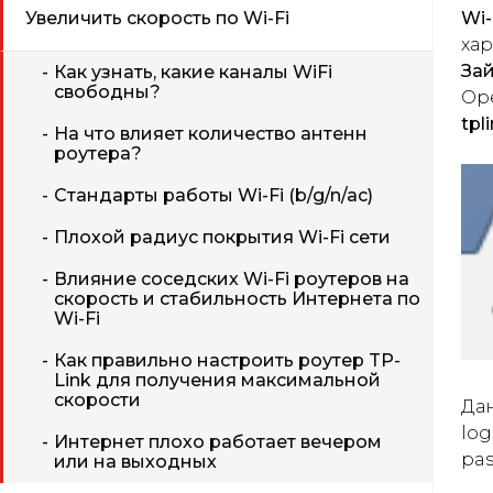
Увеличить скорость по Wi-Fi
Wi-
хар
Зай
Как узнать, какие каналы WiFi
свободны?
Op
tpl
На что влияет количество антенн
роутера?
Стандарты работы Wi-Fi (b/g/n/ac)
Плохой радиус покрытия Wi-Fi сети
Влияние соседских Wi-Fi роутеров на
скорость и стабильность Интернета по
Wi-Fi
Как правильно настроить роутер TP-
Link для получения максимальной
скорости
Дан
log
Интернет плохо работает вечером
pa
или на выходных