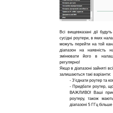
Всі вищевказані дії буду
сусідні роутери, в яких на
можуть перейти на той кан
діапазон на наявність 
змінювати його в налаш
регулярно!
Якщо в
діапазоні зайняті в
залишаються такі варіанти:
- З’єднати роутер та к
- Придбати роутер, що
ВАЖЛИВО!
Ваші прист
роутеру, також мают
діапазоні 5 ГГц більше