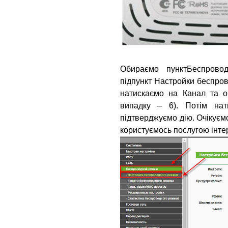
Обираємо пункт
Беспрово
підпункт
Настройки беспро
натискаємо на
Канал
та о
випадку – 6). Потім на
підтверджуємо дію. Очікуєм
користуємось послугою інтер