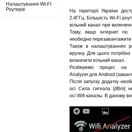
Налаштування WI-FI
Роутерів
На території України дост
2.4ГГц
. Більшість Wi-Fi ро
вільний канал при включенн
Тому,
якщо інтернет по 
необхідно перезавантажити 
Також в налаштуваннях р
вручну.
Для цього потрібно
визначити вільний канал.
Розберемо процес на 
Analyzer
для
Android
(заван
Після запуску додатку необ
осі
Сила сигнала [dBm]
не
осі
Wifi каналы
.
В даному вип