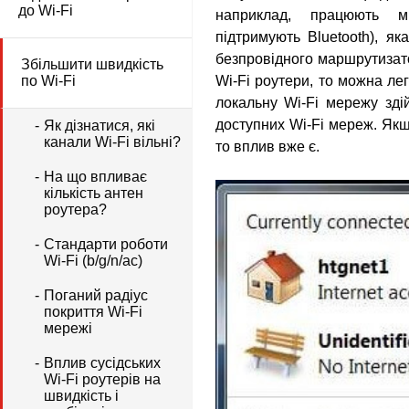
до Wi-Fi
наприклад, працюють мі
підтримують Bluetooth), я
безпровідного маршрутизат
Збільшити швидкість
по Wi-Fi
Wi-Fi роутери, то можна ле
локальну Wi-Fi мережу зді
доступних Wi-Fi мереж.
Якщ
Як дізнатися, які
канали Wi-Fi вільні?
то вплив вже є.
На що впливає
кількість антен
роутера?
Стандарти роботи
Wi-Fi (b/g/n/ac)
Поганий радіус
покриття Wi-Fi
мережі
Вплив сусідських
Wi-Fi роутерів на
швидкість і