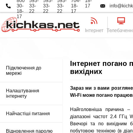
800
593-
593-
593-
704-
18-
30-
33-
33-
33-
18-
17
info@kichk
18-
22
22
22
17
17
Інтернет
Телебаченн
Інтернет погано 
Підключення до
вихідних
мережі
Зараз ми з вами розгляне
Налаштування
Wi-Fi може погано працюв
інтернету
Найголовніша причина – 
Найчастіші питання
діапазоні частот
2.4 ГГц
Wi
Ввечорі та по вихідним
б
побутовою технікою (в діа
Відновлення паролю