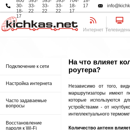
800
593-
593-
593-
704-
18-
30-
33-
33-
33-
18-
17
info@kichk
18-
22
22
22
17
17
Интернет
Телевиден
На что влияет ко
Подключение к сети
роутера?
Настройка интернета
Независимо от того, вид
маршрутизаторы имеют п
которые используются д
Часто задаваемые
вопросы
устройствами - от ноутбу
интеллектуального термоме
Восстановление
Количество антенн влияет
пароля к Wi-Fi