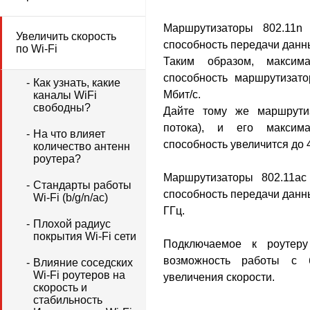
Маршрутизаторы 802.11n
и
Увеличить скорость
способность передачи дан
по Wi-Fi
Таким образом, максима
способность маршрутизат
Как узнать, какие
Мбит/с
.
каналы WiFi
свободны?
Дайте тому же маршрути
потока)
, и его максимал
На что влияет
способность увеличится до
количество антенн
роутера?
Маршрутизаторы 802.11ac
Стандарты работы
способность передачи дан
Wi-Fi (b/g/n/ac)
ГГц
.
Плохой радиус
покрытия Wi-Fi сети
Подключаемое к роутеру
возможность работы с 
Влияние соседских
Wi-Fi роутеров на
увеличения скорости.
скорость и
стабильность