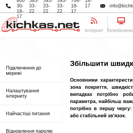
800
593-
593-
593-
704-
18-
30-
33-
33-
33-
18-
17
info@kichk
18-
22
22
22
17
17
Інтернет
Телебаченн
Збільшити швидкі
Підключення до
мережі
Основними характеристи
зона покриття, швидкіс
Налаштування
випадках потрібно роб
інтернету
параметра, найбільш важ
потрібно в першу чергу
Найчастіші питання
або стабільний зв'язок.
Відновлення паролю