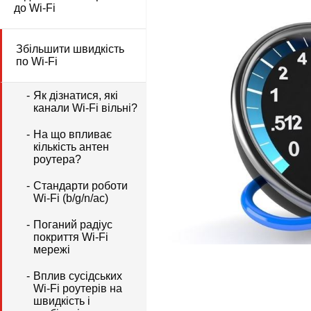
до Wi-Fi
Збільшити швидкість
по Wi-Fi
Як дізнатися, які
канали Wi-Fi вільні?
На що впливає
кількість антен
роутера?
Стандарти роботи
Wi-Fi (b/g/n/ac)
Поганий радіус
покриття Wi-Fi
мережі
Вплив сусідських
Wi-Fi роутерів на
швидкість і