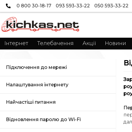
0 800 30-18-17
093 593-33-22
050 593-33-22
Інтернет
Телебачення
Акції
Новини
Ві
Підключення до мережі
Зар
Налаштування інтернету
роу
роу
Найчастіші питання
Пе
пе
Відновлення паролю до Wi-Fi
дал