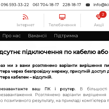
096 593-33-22
061 704-18-17
228-18-17
info@ki
2
Інтернет
Телебачення
Акції
Про нас
Вакансії
Підтримка
дсутнє підключення по кабелю аб
аз ми з вами розглянемо варіанти вирішення пи
тера через безпровідну мережу, присутній доступ д
тера кабелем – відсутній.
резавантажте ваш ПК і роутер.
В більшості 
резавантаження. Розглянемо варіанти вирішення
о позитивного результату, на прикладі комп’ютера 