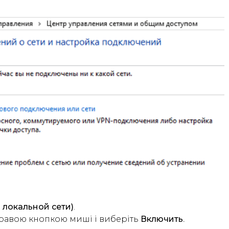
 локальной сети)
.
 правою кнопкою миші і виберіть
Включить
.