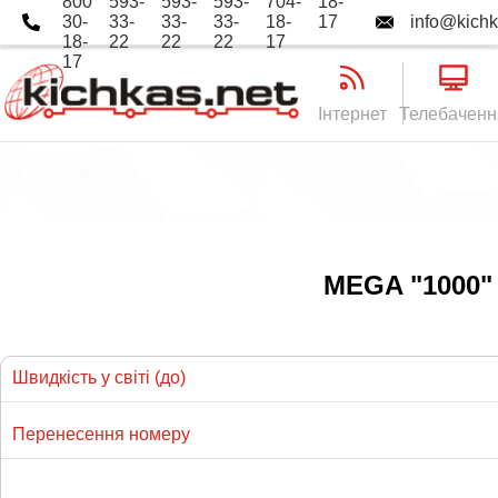
800
593-
593-
593-
704-
18-
30-
33-
33-
33-
18-
17
info@kichk
18-
22
22
22
17
17
Інтернет
Телебаченн
MEGA "1000" 
Швидкість у світі (до)
Перенесення номеру