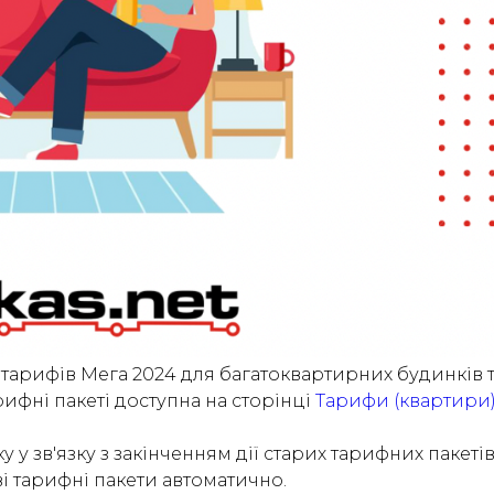
 тарифів Мега 2024 для багатоквартирних будинків 
ифні пакеті доступна на сторінці
Тарифи (квартири
 у зв'язку з закінченням дії старих тарифних пакеті
ві тарифні пакети автоматично.