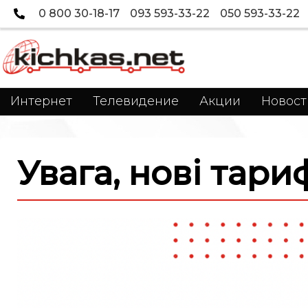
0 800 30-18-17
093 593-33-22
050 593-33-22
Интернет
Телевидение
Акции
Новост
Увага, нові тар