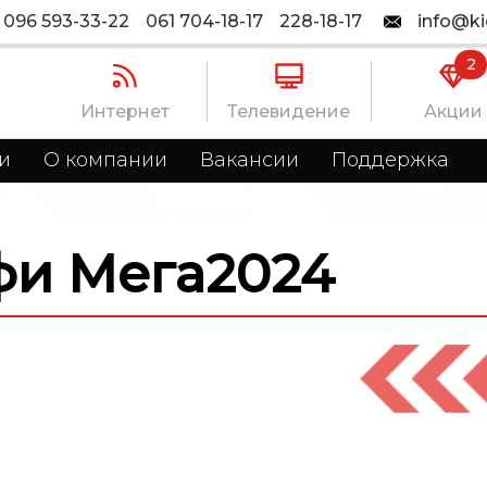
096 593-33-22
061 704-18-17
228-18-17
info@ki
2
Интернет
Телевидение
Акции
и
О компании
Вакансии
Поддержка
ифи Мега2024